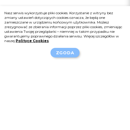
Nasz serwis wykorzystuje pliki cookies. Korzystanie z witryny bez
zmiany ustawień dotyczących cookies oznacza, że będą one
zamieszczane w urządzeniu końcowym użytkownika. Możesz
zrezygnować ze zbierania informacji poprzez pliki cookies, zmieniając
ustawienia Twojej przeglądarki – niemniej w takim przypadku nie
gwarantujemy poprawnego działania serwisu. Więcej szczegółów w
naszej
Polityce Cookies
.
ZGODA
Sponsor serwisu:
Chiesi Poland Sp. z o.o.
Al. Jerozolimskie 134,
02-305 Warszawa
info-pl@chiesi.com
+48 22 620 14 21
Polecane strony: