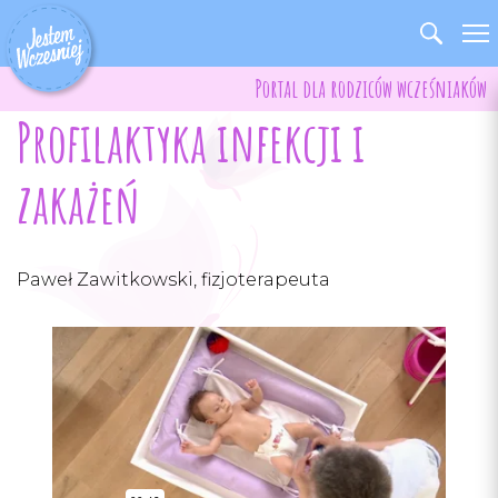
Portal dla rodziców wcześniaków
Profilaktyka infekcji i
zakażeń
Paweł Zawitkowski, fizjoterapeuta