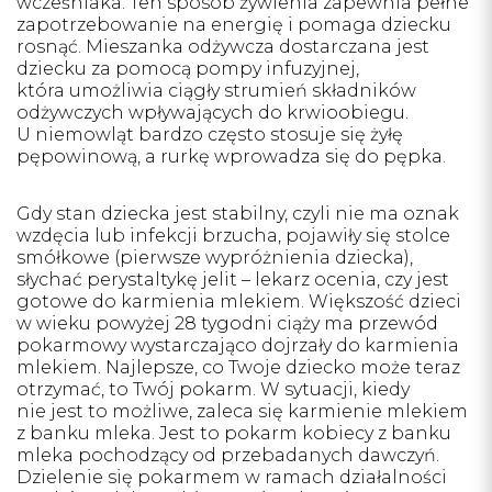
wcześniaka. Ten sposób żywienia zapewnia pełne
zapotrzebowanie na energię i pomaga dziecku
rosnąć. Mieszanka odżywcza dostarczana jest
dziecku za pomocą pompy infuzyjnej,
która umożliwia ciągły strumień składników
odżywczych wpływających do krwioobiegu.
U niemowląt bardzo często stosuje się żyłę
pępowinową, a rurkę wprowadza się do pępka.
Gdy stan dziecka jest stabilny, czyli nie ma oznak
wzdęcia lub infekcji brzucha, pojawiły się stolce
smółkowe (pierwsze wypróżnienia dziecka),
słychać perystaltykę jelit – lekarz ocenia, czy jest
gotowe do karmienia mlekiem. Większość dzieci
w wieku powyżej 28 tygodni ciąży ma przewód
pokarmowy wystarczająco dojrzały do karmienia
mlekiem. Najlepsze, co Twoje dziecko może teraz
otrzymać, to Twój pokarm. W sytuacji, kiedy
nie jest to możliwe, zaleca się karmienie mlekiem
z banku mleka. Jest to pokarm kobiecy z banku
mleka pochodzący od przebadanych dawczyń.
Dzielenie się pokarmem w ramach działalności