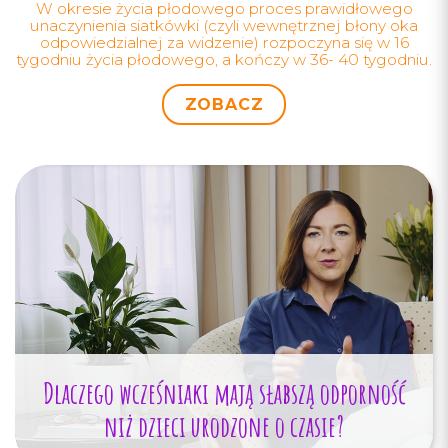
W okresie życia płodowego proces prawidłowego
unaczynienia siatkówki (czyli wewnętrznej błony oka
odpowiedzialnej za widzenie) rozpoczyna się w 16
tygodniu życia płodowego, a kończy w 36- 40 tygodniu.
ZOBACZ
Dlaczego wcześniaki mają słabszą odporność
niż dzieci urodzone o czasie?