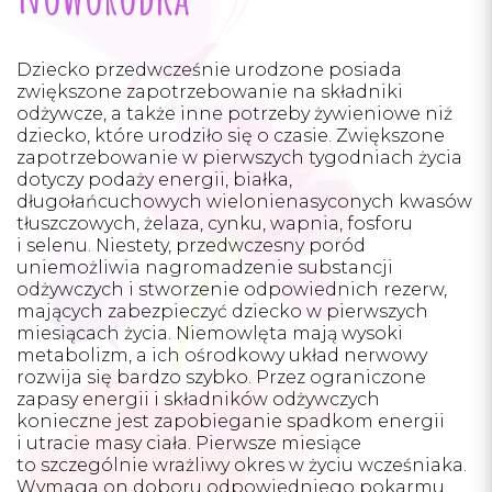
Facebook
Instagram
Dziecko przedwcześnie urodzone posiada
zwiększone zapotrzebowanie na składniki
odżywcze, a także inne potrzeby żywieniowe niż
dziecko, które urodziło się o czasie. Zwiększone
zapotrzebowanie w pierwszych tygodniach życia
dotyczy podaży energii, białka,
długołańcuchowych wielonienasyconych kwasów
tłuszczowych, żelaza, cynku, wapnia, fosforu
i selenu. Niestety, przedwczesny poród
uniemożliwia nagromadzenie substancji
odżywczych i stworzenie odpowiednich rezerw,
mających zabezpieczyć dziecko w pierwszych
miesiącach życia. Niemowlęta mają wysoki
metabolizm, a ich ośrodkowy układ nerwowy
rozwija się bardzo szybko. Przez ograniczone
zapasy energii i składników odżywczych
konieczne jest zapobieganie spadkom energii
i utracie masy ciała. Pierwsze miesiące
to szczególnie wrażliwy okres w życiu wcześniaka.
Wymaga on doboru odpowiedniego pokarmu.