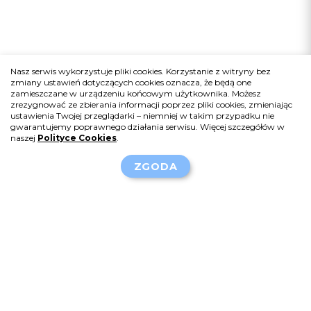
Nasz serwis wykorzystuje pliki cookies. Korzystanie z witryny bez
zmiany ustawień dotyczących cookies oznacza, że będą one
zamieszczane w urządzeniu końcowym użytkownika. Możesz
zrezygnować ze zbierania informacji poprzez pliki cookies, zmieniając
ustawienia Twojej przeglądarki – niemniej w takim przypadku nie
gwarantujemy poprawnego działania serwisu. Więcej szczegółów w
naszej
Polityce Cookies
.
ZGODA
Sponsor serwisu:
Chiesi Poland Sp. z o.o.
Al. Jerozolimskie 134,
02-305 Warszawa
info-pl@chiesi.com
+48 22 620 14 21
Polecane strony: