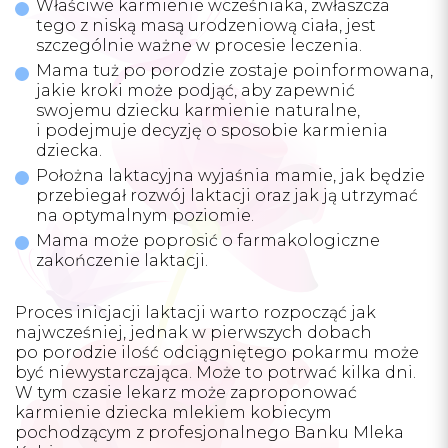
Właściwe karmienie wcześniaka, zwłaszcza
tego z niską masą urodzeniową ciała, jest
Facebook
Instagram
szczególnie ważne w procesie leczenia.
Mama tuż po porodzie zostaje poinformowana,
jakie kroki może podjąć, aby zapewnić
swojemu dziecku karmienie naturalne,
i podejmuje decyzję o sposobie karmienia
dziecka.
Położna laktacyjna wyjaśnia mamie, jak będzie
przebiegał rozwój laktacji oraz jak ją utrzymać
na optymalnym poziomie.
Mama może poprosić o farmakologiczne
zakończenie laktacji.
Proces inicjacji laktacji warto rozpocząć jak
najwcześniej, jednak w pierwszych dobach
po porodzie ilość odciągniętego pokarmu może
być niewystarczająca. Może to potrwać kilka dni.
W tym czasie lekarz może zaproponować
karmienie dziecka mlekiem kobiecym
pochodzącym z profesjonalnego Banku Mleka