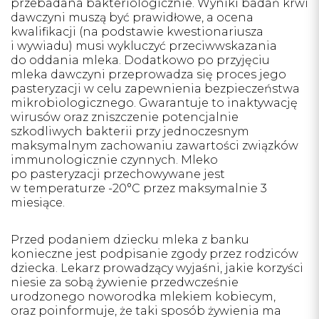
przebadana bakteriologicznie. Wyniki badań krwi
dawczyni muszą być prawidłowe, a ocena
kwalifikacji (na podstawie kwestionariusza
i wywiadu) musi wykluczyć przeciwwskazania
do oddania mleka. Dodatkowo po przyjęciu
mleka dawczyni przeprowadza się proces jego
pasteryzacji w celu zapewnienia bezpieczeństwa
mikrobiologicznego. Gwarantuje to inaktywację
wirusów oraz zniszczenie potencjalnie
szkodliwych bakterii przy jednoczesnym
maksymalnym zachowaniu zawartości związków
immunologicznie czynnych. Mleko
po pasteryzacji przechowywane jest
w temperaturze -20°C przez maksymalnie 3
miesiące.
Przed podaniem dziecku mleka z banku
konieczne jest podpisanie zgody przez rodziców
dziecka. Lekarz prowadzący wyjaśni, jakie korzyści
niesie za sobą żywienie przedwcześnie
urodzonego noworodka mlekiem kobiecym,
oraz poinformuje, że taki sposób żywienia ma