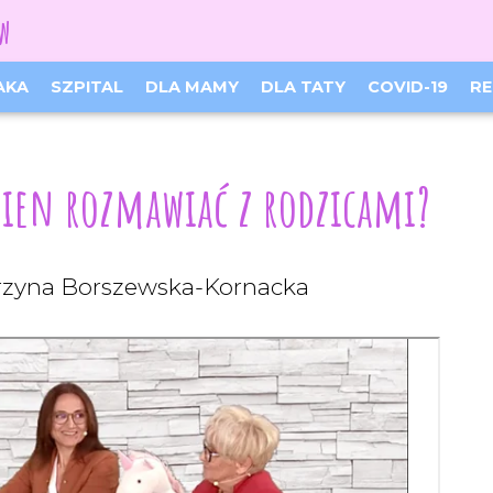
ów
Facebook
Instagram
AKA
SZPITAL
DLA MAMY
DLA TATY
COVID-19
RE
ien rozmawiać z rodzicami?
tarzyna Borszewska-Kornacka