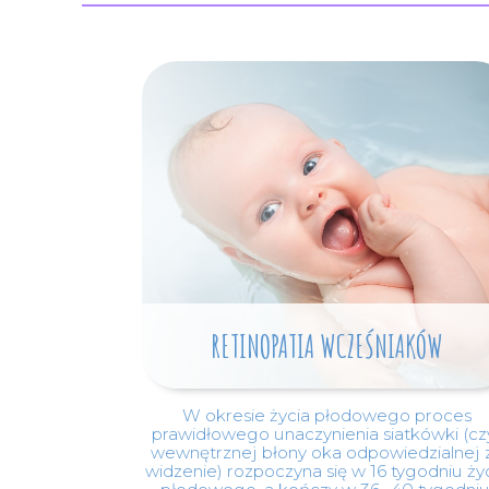
RETINOPATIA WCZEŚNIAKÓW
W okresie życia płodowego proces
prawidłowego unaczynienia siatkówki (czy
wewnętrznej błony oka odpowiedzialnej 
widzenie) rozpoczyna się w 16 tygodniu ży