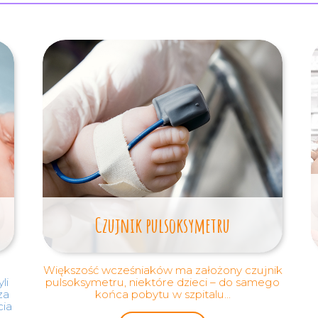
Czujnik pulsoksymetru
Większość wcześniaków ma założony czujnik
li
pulsoksymetru, niektóre dzieci – do samego
za
końca pobytu w szpitalu...
cia