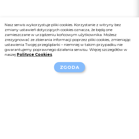
Nasz serwis wykorzystuje pliki cookies. Korzystanie z witryny bez
zmiany ustawień dotyczących cookies oznacza, że będą one
zamieszczane w urządzeniu końcowym użytkownika. Możesz
zrezygnować ze zbierania informacji poprzez pliki cookies, zmieniając
ustawienia Twojej przeglądarki – niemniej w takim przypadku nie
gwarantujemy poprawnego działania serwisu. Więcej szczegółów w
naszej
Polityce Cookies
.
ZGODA
Sponsor serwisu:
Chiesi Poland Sp. z o.o.
Al. Jerozolimskie 134,
02-305 Warszawa
info-pl@chiesi.com
+48 22 620 14 21
Polecane strony: