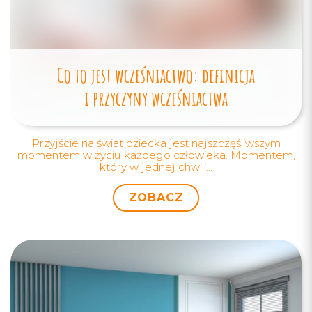
Co to jest wcześniactwo: definicja
i przyczyny wcześniactwa
Przyjście na świat dziecka jest najszczęśliwszym
momentem w życiu każdego człowieka. Momentem,
który w jednej chwili...
ZOBACZ