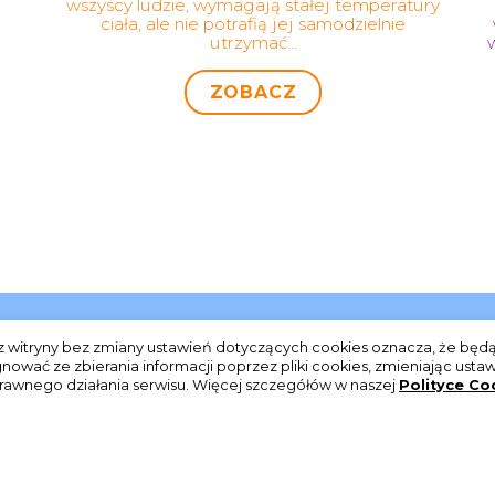
wszyscy ludzie, wymagają stałej temperatury
ciała, ale nie potrafią jej samodzielnie
utrzymać...
ZOBACZ
Polecane strony:
erwisu:
ie z witryny bez zmiany ustawień dotyczących cookies oznacza, że bę
and Sp. z o.o.
ać ze zbierania informacji poprzez pliki cookies, zmieniając ustawi
rawnego działania serwisu. Więcej szczegółów w naszej
Polityce Co
imskie 134,
rszawa
hiesi.com
14 21