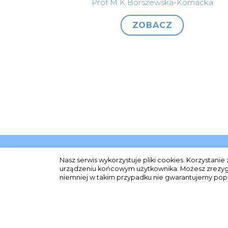
Prof M K Borszewska-Kornacka
ZOBACZ
Sponsor s
Nasz serwis wykorzystuje pliki cookies. Korzystan
Chiesi Pol
urządzeniu końcowym użytkownika. Możesz zrezygnow
niemniej w takim przypadku nie gwarantujemy pop
Al. Jerozol
02-305 Wa
info-pl@c
+48 22 620 
CHIESI/ŻMO/JEW/01/09/2020