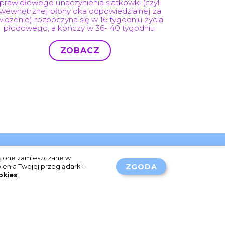
prawidłowego unaczynienia siatkówki (czyli
wewnętrznej błony oka odpowiedzialnej za
widzenie) rozpoczyna się w 16 tygodniu życia
płodowego, a kończy w 36- 40 tygodniu.
ZOBACZ
Działania niepożądane
dą one zamieszczane w
Polityka prywatności
ZGODA
enia Twojej przeglądarki –
okies
.
Polityka cookies
Regulamin
Kontakt