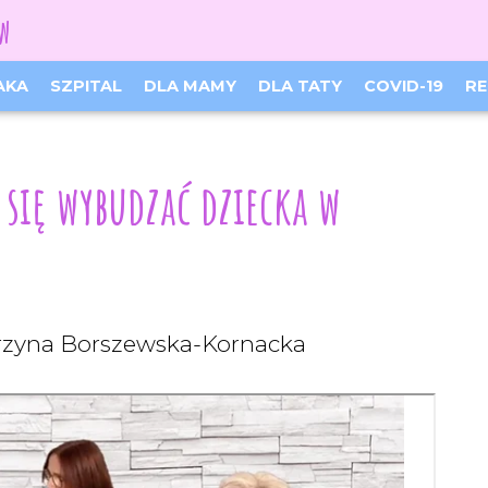
ów
Facebook
Instagram
AKA
SZPITAL
DLA MAMY
DLA TATY
COVID-19
RE
się wybudzać dziecka w
tarzyna Borszewska-Kornacka